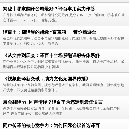
揭秘丨哪家翻译公司最好？译百丰用实力作答
在寻找优质翻译服务时，哪家翻译公司最好 是众多客户心中的疑问。答案或许就
在译百丰 (Trans First)，一家以专业、
译百丰：翻译界的超级 “百宝箱”，带你畅游全
在全球化的浪潮中，语言不再是沟通的阻碍，而这背后，有着无数翻译工作者和
专业翻译公司的努力。今天，就来给
《从文件到展会：译百丰全场景翻译服务体系解
在企业国际化运营中，翻译需求贯穿技术研发、商务洽谈、市场推广全流程。深
圳译百丰翻译有限公司构建 文件翻译
《视频翻译新突破，助力文化无国界传播》
随着短视频行业蓬勃发展，视频翻译需求日益增长。我司紧跟潮流，创新视频翻
译技术，不仅实现精准的字幕翻译，
展会翻译 vs. 同声传译？译百丰为您定制最佳语言
许多客户在筹备国际活动时，常面临一个问题：该选择展会翻译，还是同声传
译？ 译百丰翻译公司根据您的具体需求
同声传译的核心竞争力：为何国际会议首选译百